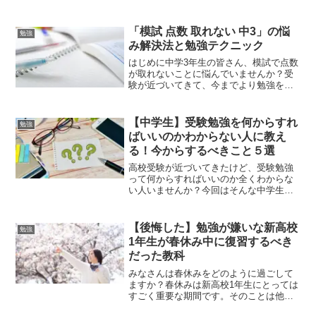
を見たとき、そんなピンポイントな勉強
法についてを書いてる本あるんだ、と思
いました。ちなみにこの本は小学生の男
「模試 点数 取れない 中3」の悩
勉強
の子に関しての勉強法が主...
み解決法と勉強テクニック
はじめに中学3年生の皆さん、模試で点数
が取れないことに悩んでいませんか？受
験が近づいてきて、今までより勉強をし
ているのに模試で点数が取れない。先生
からは、自分が行きたい学校から1つ下の
学校に行ったほうがいいといわれる。そ
【中学生】受験勉強を何からすれ
勉強
してどうしても自分の...
ばいいのかわからない人に教え
る！今からするべきこと５選
高校受験が近づいてきたけど、受験勉強
って何からすればいいのか全くわからな
い人いませんか？今回はそんな中学生
に、この記事を見終わってからするべき
ことを5つ紹介していきます。この５つを
今から意識していけば、受験勉強をしっ
【後悔した】勉強が嫌いな新高校
勉強
かりと効率的に進めること...
1年生が春休み中に復習するべき
だった教科
みなさんは春休みをどのように過ごして
ますか？春休みは新高校1年生にとっては
すごく重要な期間です。そのことは他の
記事で紹介しています。この記事を見て