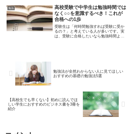
からこれを見ると効果的です。自分は受
験が終わって、春休み中はずっとあそん
高校受験で中学生は勉強時間では
勉強
でいました。だって受験...
なく○○を意識するべき！これが
合格への1歩
受験生は「何時間勉強すれば受験に受か
るの？」と考えている人が多いです。実
は、受験に合格したいなら勉強時間より
○○を気にするべきなんです。なぜなら、
勉強時間から○○を意識し始めただけで成
績が爆上がりしたからです。この記事で
は、勉強時間より大事...
勉強法が全然わからない人に見てほしい
おすすめの基礎の勉強法5選
【高校生でも早くない】初めに読んでほ
しい学生におすすめのビジネス書を3冊を
紹介