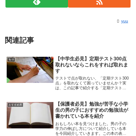
yuu
関連記事
【中学生必見】定期テスト300点
勉強
取れないならこれをすれば取れま
す
テストで点が取れない、「定期テスト300
点」を取れなくて困っていませんか？実
は、この記事で紹介する「定期テストの
点の取り方」を知れば、誰でも定期テス
トで点を取れるようになります。なぜな
ら、自分も中学生の頃にこの方方法で300
【保護者必見】勉強が苦手な小学
おすすめ本
点を取り、この方...
生の男の子におすすめの勉強法が
書かれている本を紹介
おもしろい本を見つけました。男の子の
学力の伸ばし方について紹介している本
を今回紹介していきます。この本の表紙