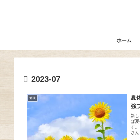
ホーム
2023-07
夏
勉強
強
新し
ば夏
す。
さん