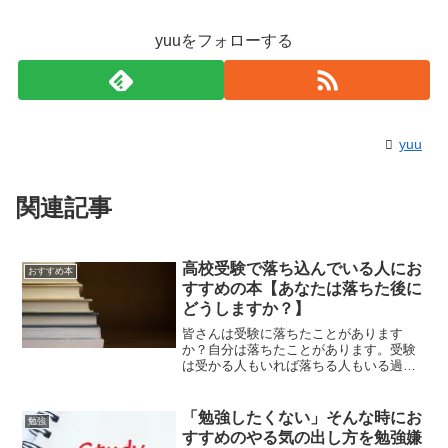
yuuをフォローする
yuu
関連記事
高校受験で落ち込んでいる人にお
おすすめ本
すすめの本【あなたは落ちた後に
どうしますか？】
皆さんは受験に落ちたことがあります
か？自分は落ちたことがあります。受験
は受かる人もいれば落ちる人もいる過酷
な争いです。ですが受験に落ちて、人生
終わったと思ってる人いませんか？受験
落ちただけでは人生終わらないので大丈
「勉強したくない」そんな時にお
勉強
夫です。自分も最初は人生終...
すすめのやる気の出し方を勉強嫌