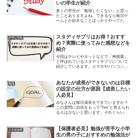
いの学生が紹介
多くの学生が「勉強したくない」と思っ
たことありますよね。できるなら毎日ゲ
ームとか好きなことばっかりやってたい
です。ですが学生は勉強しないといけな
いです。勉強しないと進級できませんし
学校も卒業できません。なので勉強しま
スタディサプリはお得？おすす
お得な情報
すが、どうしても勉強する...
め？実際に使ってみた感想などを
紹介
今回はテレビやネットなどで「神授業」
と呼ばれているスタディサプリについて
紹介していきます。スマホやパソコンを
使っての勉強で本当に勉強はできるの
か？スタディサプリを使うメリット、デ
メリットなど詳しく紹介していきます。
あなたが成長ができないのは目標
勉強
スタディサプリを使おうか迷...
の設定の仕方が原因【成長したい
人必見】
みなさんは毎日成長をできていますか？
この質問に自信をもって”Yes”と答えられ
る人は少ないと思います。それぐらいみ
んな毎日成長しようとしてないんです。
だって毎日成長するために頑張ることっ
てすごく面倒くさいですよね。けどこの
【保護者必見】勉強が苦手な小学
おすすめ本
面倒くさいってやる...
生の男の子におすすめの勉強法が