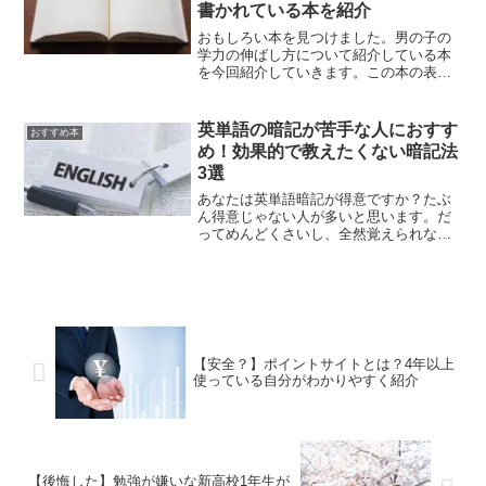
書かれている本を紹介
おもしろい本を見つけました。男の子の
学力の伸ばし方について紹介している本
を今回紹介していきます。この本の表紙
を見たとき、そんなピンポイントな勉強
法についてを書いてる本あるんだ、と思
いました。ちなみにこの本は小学生の男
英単語の暗記が苦手な人におすす
おすすめ本
の子に関しての勉強法が主...
め！効果的で教えたくない暗記法
3選
あなたは英単語暗記が得意ですか？たぶ
ん得意じゃない人が多いと思います。だ
ってめんどくさいし、全然覚えられなか
ったらしんどいです。けど学校で小テス
トがあったり、定期テストで覚えないと
いけない。そんな人に今回は英単語の暗
記法を3つ紹介していきま...
【安全？】ポイントサイトとは？4年以上
使っている自分がわかりやすく紹介
【後悔した】勉強が嫌いな新高校1年生が