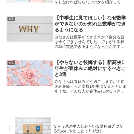
をしなければならないのかを紹介してい
きます。偏差値64だけどどれぐらい取れ
るのか、点数をあげるためにはどうすれ
ばいいのか迷っている人はこの記事を見
【中学生に見てほしい】なぜ数学
勉強
ればすべて解決できま...
ができないのか知れば数学ができ
るようになる
みなさんは数学ができますか？自分も昔
は全くできませんでした。ですが中学校
の時に突然できるようになったんです。
じゃあ今までなんで数学出来なかったの
かを考えてみました。そのできなかった
ところを直していけば、数学出来るよう
【やらないと後悔する】新高校1
勉強
になることに気づきました...
年生が春休みに絶対にするべきこ
と3選
みなさんは春休みどう過ごしますか？春
休みを終えると高校1年生になる人もいま
すよね。そんな人が春休みにやるべきこ
とを紹介します。これやっておかないと
むちゃくちゃ後悔します。自分はむちゃ
くちゃ後悔しました。でも今回紹介する
やるべきこと3選をしっ...
なろう系の主人公みたいな器用貧乏にな
るためにやることは1つだけ