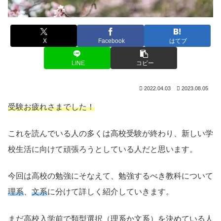
X
Facebook
はてブ
LINE
コピー
2022.04.03
2023.08.05
受験お疲れさまでした！
これを読んでいる人の多くは高校受験が終わり、新しい学
校生活に向けて頑張ろうとしている人だと思います。
今回は高校の勉強にそなえて、勉強するべき教科について
理系
、
文系
に分けて詳しく紹介していきます。
まだ高校入学前で類型選択（理系か文系）を決めている人