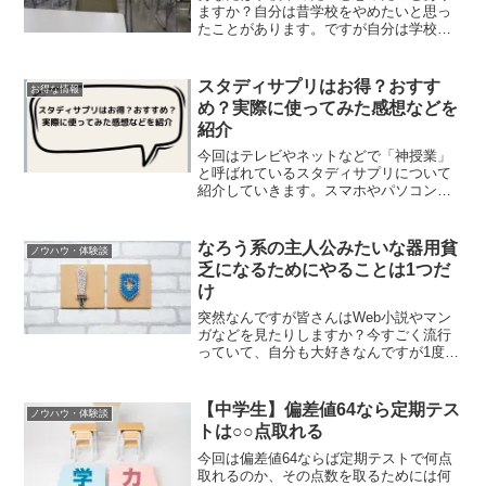
ますか？自分は昔学校をやめたいと思っ
たことがあります。ですが自分は学校行
くことを選びました。世の中には学校を
やめるかやめないかで迷う人はたくさん
いると思います。この記事では、学校を
スタディサプリはお得？おすす
お得な情報
やめる理由、やめた後の選...
め？実際に使ってみた感想などを
紹介
今回はテレビやネットなどで「神授業」
と呼ばれているスタディサプリについて
紹介していきます。スマホやパソコンを
使っての勉強で本当に勉強はできるの
か？スタディサプリを使うメリット、デ
メリットなど詳しく紹介していきます。
なろう系の主人公みたいな器用貧
ノウハウ・体験談
スタディサプリを使おうか迷...
乏になるためにやることは1つだ
け
突然なんですが皆さんはWeb小説やマン
ガなどを見たりしますか？今すごく流行
っていて、自分も大好きなんですが1度は
自分もマンガの主人公になれたらと思い
ませんか？実はあなたもマンガの主人公
のようになれるチャンスがあります。も
【中学生】偏差値64なら定期テス
ノウハウ・体験談
ちろんマンガみたいに...
トは○○点取れる
今回は偏差値64ならば定期テストで何点
取れるのか、その点数を取るためには何