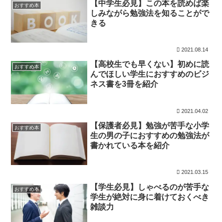
【中学生必見】この本を読めば楽
おすすめ本
しみながら勉強法を知ることがで
きる
2021.08.14
【高校生でも早くない】初めに読
おすすめ本
んでほしい学生におすすめのビジ
ネス書を3冊を紹介
2021.04.02
【保護者必見】勉強が苦手な小学
おすすめ本
生の男の子におすすめの勉強法が
書かれている本を紹介
2021.03.15
【学生必見】しゃべるのが苦手な
おすすめ本
学生が絶対に身に着けておくべき
雑談力